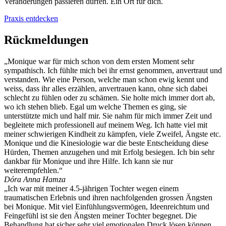
Veränderungen passieren dürfen. Ein Ort für dich.
Praxis entdecken
Rückmeldungen
„Monique war für mich schon von dem ersten Moment sehr
sympathisch. Ich fühlte mich bei ihr ernst genommen, anvertraut und
verstanden. Wie eine Person, welche man schon ewig kennt und
weiss, dass ihr alles erzählen, anvertrauen kann, ohne sich dabei
schlecht zu fühlen oder zu schämen. Sie holte mich immer dort ab,
wo ich stehen blieb. Egal um welche Themen es ging, sie
unterstützte mich und half mir. Sie nahm für mich immer Zeit und
begleitete mich professionell auf meinem Weg. Ich hatte viel mit
meiner schwierigen Kindheit zu kämpfen, viele Zweifel, Ängste etc.
Monique und die Kinesiologie war die beste Entscheidung diese
Hürden, Themen anzugehen und mit Erfolg besiegen. Ich bin sehr
dankbar für Monique und ihre Hilfe. Ich kann sie nur
weiterempfehlen.“
Dóra Anna Hamza
„Ich war mit meiner 4.5-jährigen Tochter wegen einem
traumatischen Erlebnis und ihren nachfolgenden grossen Ängsten
bei Monique. Mit viel Einfühlungsvermögen, Ideenreichtum und
Feingefühl ist sie den Ängsten meiner Tochter begegnet. Die
Behandlung hat sicher sehr viel emotionalen Druck lösen können