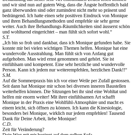
und wir sind nun auf gutem Weg, dass die Ängste hoffentlich bald
ganz überwunden sind oder zumindest nicht mehr so präsent und
bedrängend. Ich hatte einen sehr positiven Eindruck von Monique
und ihren Behandlungsmethoden und empfehle sie sehr gerne
weiter. Auch ihre Behandlungs-Räumlichkeiten sind äusserst schön
und wohltuend eingerichtet – man fühlt sich sofort wohl.“
S.T.
„Ich bin so froh und dankbar, dass ich Monique gefunden habe. Sie
konnte mir bei vielen wichtigen Themen helfen. Monique hat eine
wundervolle Ausstrahlung. Man fühlt sich von Anfang gut
aufgehoben. Man wird ernst genommen und gehört. Sie ist
einfühlsam und kompetent. Eine sehr herzliche und wundervolle
Person. Kann ich jedem nur weiterempfehlen, herzlichen Dank!!“
S.M.
Auf die Sommerpraxis bin ich vor einer Weile per Zufall gestossen.
Seit dann hat Monique mir schon bei diversen inneren Baustellen
weiterhelfen können. Die Sitzungen bei ihr sind eine Wohltat und
helfen mir enorm weiter! Mit ihrer einfühlsamen Art schafft
Monique in der Praxis eine Wohlfühl-Atmosphäre und macht es
einem leicht, sich öffnen zu können. Ich kann die Kinesiologie,
besonders bei Monique, wirklich nur jedem empfehlen! Tausend
Dank für Deine Arbeit, liebe Monique!
C.D.
Zeit für Veränderung?
Dein Weg mit mir beginnt auf dem gelben Sofa.